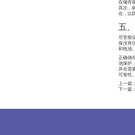
在储存
其次，
在，以
五
尽管柴
保没有
和电池
正确储
池保护
并在需
可靠性
上一篇
下一篇