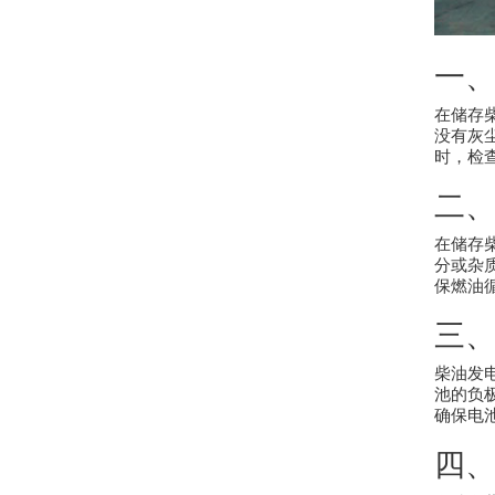
一
在储存
没有灰
时，检
二
在储存
分或杂
保燃油
三
柴油发
池的负
确保电
四