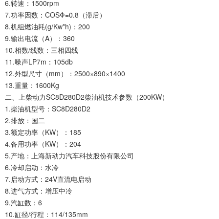
6.转速：1500rpm
7.功率因数：COSΦ=0.8（滞后）
8.机组燃油耗(g/Kw*h)：200
9.输出电流（A）：360
10.相数/线数：三相四线
11.噪声LP7m：105db
12.外型尺寸（mm）：2500×890×1400
13.重量：1600Kg
二、上柴动力SC8D280D2柴油机技术参数（200KW）
1.柴油机型号：SC8D280D2
2.排放：国二
3.额定功率（KW）：185
4.备用功率（KW）：204
5.产地：上海新动力汽车科技股份有限公司
6.冷却启动：水冷
7.启动方式：24V直流电启动
8.进气方式：增压中冷
9.汽缸数：6
10.缸径/行程：114/135mm