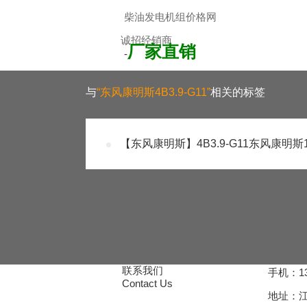
柴油发电机组价格网
诚招经销商
厂家直销
-
加入经销商，享受更低折扣
与
“东风康明斯4B3.9-G11”
相关的标签
【东风康明斯】4B3.9-G11东风康明
联系我们
手机：13
Contact Us
地址：