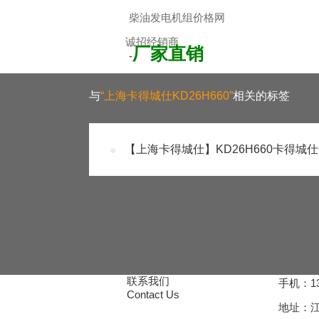
柴油发电机组价格网
诚招经销商
厂家直销
-
加入经销商，享受更低折扣
与
“上海卡得城仕KD26H660”
相关的标签
【上海卡得城仕】KD26H660卡得城仕
联系我们
手机：13
Contact Us
地址：