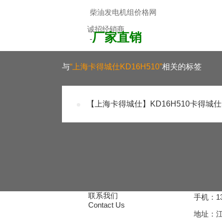
柴油发电机组价格网
诚招经销商
厂家直销
-
加入经销商，享受更低折扣
与
“上海卡得城仕KD16H510”
相关的标签
【上海卡得城仕】KD16H510卡得城仕
联系我们
手机：13
Contact Us
地址：