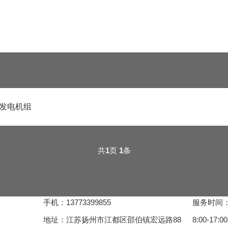
扣
油发电机组
共
1
页
1
条
手机：13773399855
服务时间
地址：江苏扬州市江都区邵伯镇宏远路88
8:00-17:00