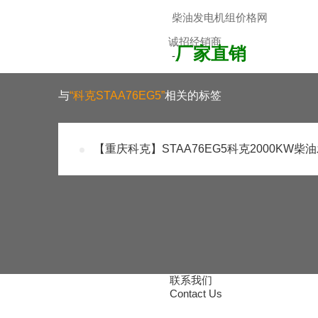
柴油发电机组价格网
诚招经销商
厂家直销
-
加入经销商，享受更低折
与
“科克STAA76EG5”
相关的标签
【重庆科克】STAA76EG5科克2000KW柴
联系我们
Contact Us