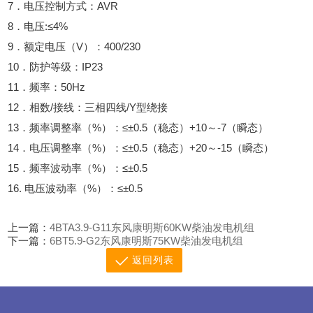
7．电压控制方式：AVR
8．电压:≤4%
9．额定电压（V）：400/230
10．防护等级：IP23
11．频率：50Hz
12．相数/接线：三相四线/Y型绕接
13．频率调整率（%）：≤±0.5（稳态）+10～-7（瞬态）
14．电压调整率（%）：≤±0.5（稳态）+20～-15（瞬态）
15．频率波动率（%）：≤±0.5
16. 电压波动率（%）：≤±0.5
上一篇：
4BTA3.9-G11东风康明斯60KW柴油发电机组
下一篇：
6BT5.9-G2东风康明斯75KW柴油发电机组
返回列表