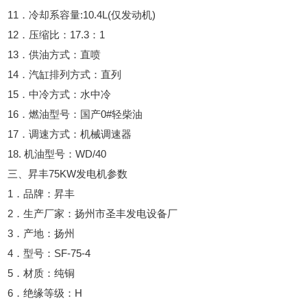
11．冷却系容量:10.4L(仅发动机)
12．压缩比：17.3：1
13．供油方式：直喷
14．汽缸排列方式：直列
15．中冷方式：水中冷
16．燃油型号：国产0#轻柴油
17．调速方式：机械调速器
18. 机油型号：WD/40
三、昇丰75KW发电机参数
1．品牌：昇丰
2．生产厂家：扬州市圣丰发电设备厂
3．产地：扬州
4．型号：SF-75-4
5．材质：纯铜
6．绝缘等级：H